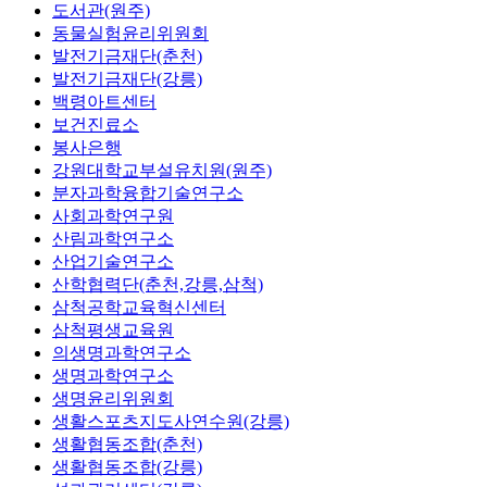
도서관(원주)
동물실험윤리위원회
발전기금재단(춘천)
발전기금재단(강릉)
백령아트센터
보건진료소
봉사은행
강원대학교부설유치원(원주)
분자과학융합기술연구소
사회과학연구원
산림과학연구소
산업기술연구소
산학협력단(춘천,강릉,삼척)
삼척공학교육혁신센터
삼척평생교육원
의생명과학연구소
생명과학연구소
생명윤리위원회
생활스포츠지도사연수원(강릉)
생활협동조합(춘천)
생활협동조합(강릉)