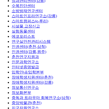
성과관리센터(강릉)
수목진단센터
소방방재연구센터
스마트인프라연구소(강릉)
스마트캠퍼스(e-루리)
시설물 고장신고
실험동물센터
에코포리스트
연구실안전관리시스템
인권센터(춘천,삼척)
인권센터(강릉,원주)
춘천연구지원과
인문과학연구소
인터넷증명발급
입학안내/입학본부
장애학생지원센터(춘천)
장애학생지원센터(강릉)
정보통신연구소
정보화본부
중독과 트라우마 회복연구소(삼척)
중앙박물관(춘천)
지구자원연구소